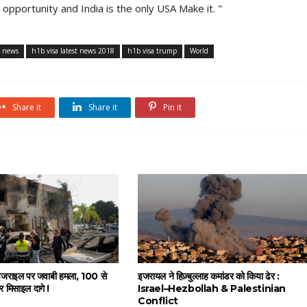
opportunity and India is the only USA Make it. "
t news
h1b visa latest news 2018
h1b visa trump
World
Share it
Share it
Pin it
 इजराइल पर जवाबी हमला, 100 से
इजरायल ने हिज़्बुल्लाह कमांडर को किया ढेर :
 मिसाइल दागे !
Israel–Hezbollah & Palestinian
Conflict