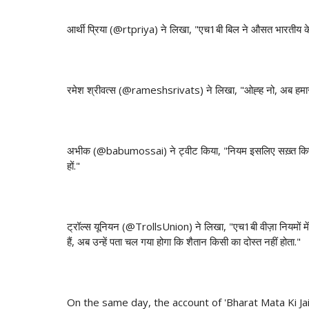
आर्थी प्रिया (@rtpriya) ने लिखा, "एच1बी बिल ने औसत भारतीय के
रमेश श्रीवत्स (@rameshsrivats) ने लिखा, "ओह्ह नो, अब हमारी कंप
अभीक (‏@babumossai) ने ट्वीट किया, "नियम इसलिए सख़्त किए गए हैं ताक़ि लोग अपने सहकर्मियों की अमरीकी तस्वीरों को फ़ेसबुक पर देखकर हताश न
हों."
ट्रॉल्स यूनियन (@TrollsUnion) ने लिखा, "एच1बी वीज़ा नियमों में ब
हैं, अब उन्हें पता चल गया होगा कि शैतान किसी का दोस्त नहीं होता."
On the same day, the account of 'Bharat Mata Ki Ja