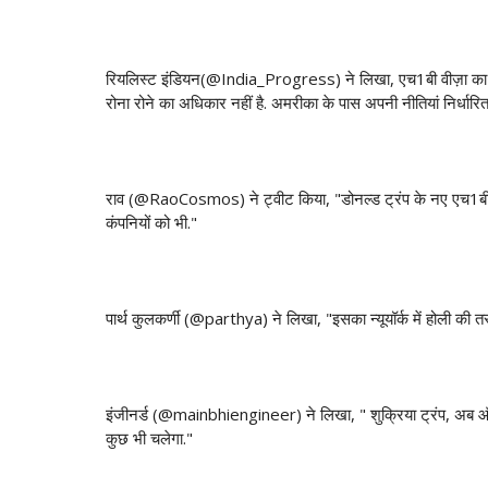
रियलिस्ट इंडियन(‏@India_Progress) ने लिखा, एच1बी वीज़ा का इस्तेमाल भारतीय आईटी कंपनियां करती थीं. अगर ये ज़ारी नहीं रहा तो किसी को इस पर
रोना रोने का अधिकार नहीं है. अमरीका के पास अपनी नीतियां निर्धार
राव (‏@RaoCosmos) ने ट्वीट किया, "डोनल्ड ट्रंप के नए एच1बी वीज़ा नियम से भारतीय कंपनियों को नुक़सान होगा. अमरीका की फ़र्ज़ी कंसलटेंसी
कंपनियों को भी."
पार्थ कुलकर्णी (‏@parthya) ने लिखा, "इसका न्यूयॉर्क में होली
इंजीनर्ड (‏@mainbhiengineer) ने लिखा, " शुक्रिया ट्रंप, अब ऑनसाइट काम कर रहे लोगों के फ़ेसबुक अपडेट्स कम हो जाएंगे. दुनिया में शांति के लिए
कुछ भी चलेगा."