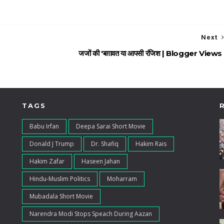
Next
जजों की 'बग़ावत या आपसी रंजिश | Blogger Views
TAGS
Babu Irfan
Deepa Sarai Short Movie
Donald J Trump
Dr. Shafiq
Hakim Rais
Hakim Zafar
Haseen Jahan
Hindu-Muslim Politics
Moharram
Mubadala Short Movie
Narendra Modi Stops Speach During Aazan