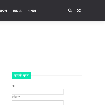
NION
INDIA
HINDI
ENTERTAINMENT
संपर्क फ़ॉर्म
नाम
ईमेल
*