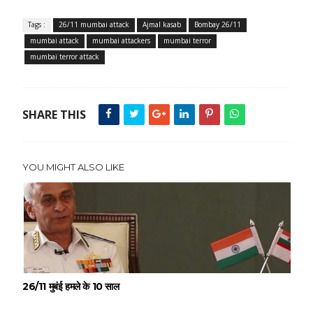
Tags :
26/11 mumbai attack
Ajmal kasab
Bombay 26/11
mumbai attack
mumbai attackers
mumbai terror
mumbai terror attack
SHARE THIS
YOU MIGHT ALSO LIKE
26/11 मुबंई हमले के 10 साल