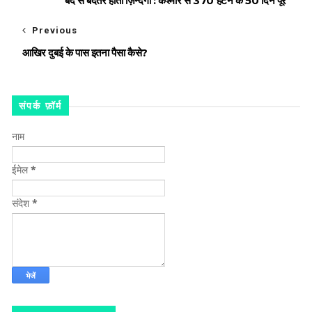
बद से बदतर होती ज़िन्दगी : कश्मीर से 370 हटने के 50 दिन पूरे
Previous
आखिर दुबई के पास इतना पैसा कैसे?
संपर्क फ़ॉर्म
नाम
ईमेल
*
संदेश
*