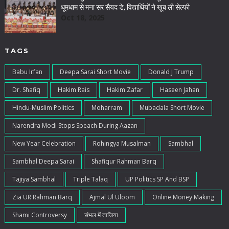
धूमधाम से मना सर सैयद डे, विद्यार्थियों ने खूब ली सेल्फी
Oct 18, 2025
TAGS
Babu Irfan
Deepa Sarai Short Movie
Donald J Trump
Dr. Shafiq
Hakim Rais
Hakim Zafar
Haseen Jahan
Hindu-Muslim Politics
Moharram
Mubadala Short Movie
Narendra Modi Stops Speach During Aazan
New Year Celebration
Rohingya Musalman
Sambhal
Sambhal Deepa Sarai
Shafiqur Rahman Barq
Tajiya Sambhal
Triple Talaq
UP Politics SP And BSP
Zia UR Rahman Barq
Ajmal Ul Uloom
Online Money Making
Shami Controversy
संभल में ताजिया