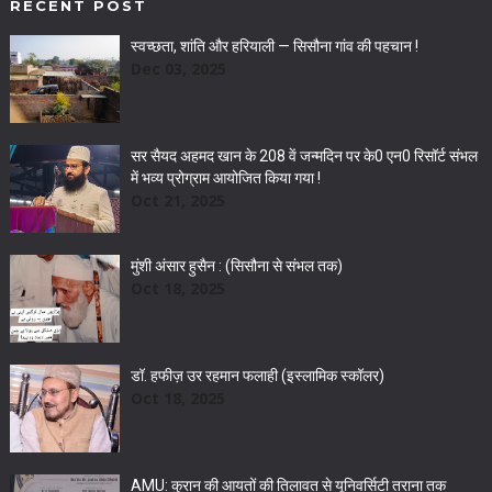
RECENT POST
स्वच्छता, शांति और हरियाली — सिसौना गांव की पहचान !
Dec 03, 2025
सर सैयद अहमद खान के 208 वें जन्मदिन पर के0 एन0 रिसॉर्ट संभल
में भव्य प्रोग्राम आयोजित किया गया !
Oct 21, 2025
मुंशी अंसार हुसैन : (सिसौना से संभल तक)
Oct 18, 2025
डॉ. हफीज़ उर रहमान फलाही (इस्लामिक स्कॉलर)
Oct 18, 2025
AMU: कुरान की आयतों की तिलावत से यूनिवर्सिटी तराना तक