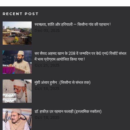
RECENT POST
स्वच्छता, शांति और हरियाली — सिसौना गांव की पहचान !
Dec 03, 2025
सर सैयद अहमद खान के 208 वें जन्मदिन पर के0 एन0 रिसॉर्ट संभल
में भव्य प्रोग्राम आयोजित किया गया !
Oct 21, 2025
मुंशी अंसार हुसैन : (सिसौना से संभल तक)
Oct 18, 2025
डॉ. हफीज़ उर रहमान फलाही (इस्लामिक स्कॉलर)
Oct 18, 2025