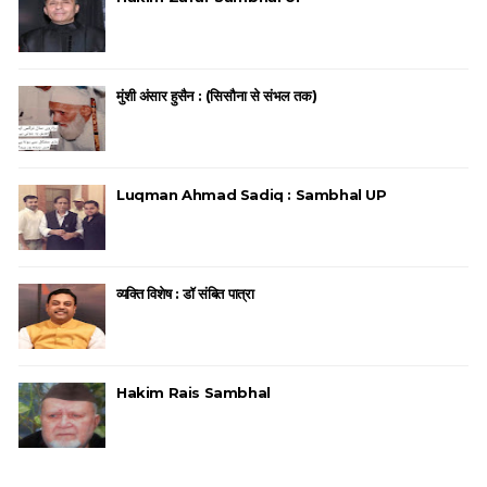
मुंशी अंसार हुसैन : (सिसौना से संभल तक)
Luqman Ahmad Sadiq : Sambhal UP
व्यक्ति विशेष : डॉ संबित पात्रा
Hakim Rais Sambhal