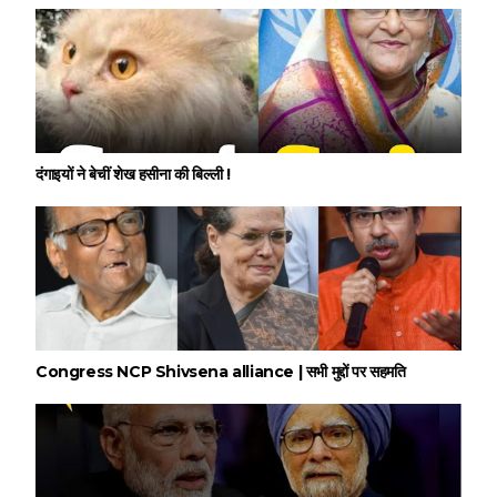
दंगाइयों ने बेचीं शेख हसीना की बिल्ली !
Congress NCP Shivsena alliance | सभी मुद्दों पर सहमति