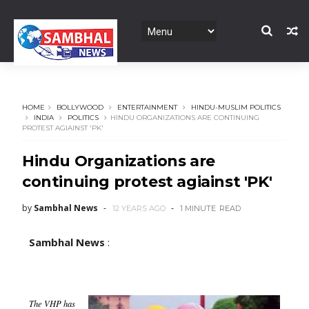
HOME
BOLLYWOOD
ENTERTAINMENT
HINDU-MUSLIM POLITICS
INDIA
POLITICS
HINDU ORGANIZATIONS ARE CONTINUING
PROTEST AGIAINST 'PK'
Hindu Organizations are
continuing protest agiainst 'PK'
by
Sambhal News
12 YEARS AGO
1 MINUTE
READ
Sambhal News
:
The VHP has