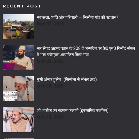
RECENT POST
स्वच्छता, शांति और हरियाली — सिसौना गांव की पहचान !
Dec 03, 2025
सर सैयद अहमद खान के 208 वें जन्मदिन पर के0 एन0 रिसॉर्ट संभल
में भव्य प्रोग्राम आयोजित किया गया !
Oct 21, 2025
मुंशी अंसार हुसैन : (सिसौना से संभल तक)
Oct 18, 2025
डॉ. हफीज़ उर रहमान फलाही (इस्लामिक स्कॉलर)
Oct 18, 2025