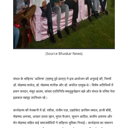
(Source Bhaskar News)
संभल के सक्रिय 'अलिग्स' (एएमयू पूर्व छात्र) ने इस आयोजन की अगुवाई की, जिनमें
डॉ. मोहम्मद शावेज़, डॉ. मोहम्मद शारीक और डॉ. कफील प्रमुख थे। विशेष अतिथियों में
हसन सरदार, मंसूर आलम, सांसद प्रतिनिधि ममलुकुर्रह्मान बर्क़ और संभल के वरिष्ठ नेता
इक़बाल महमूद उपस्थित रहे।
कार्यक्रम की मेजबानी में डॉ. रशीक, तंजीम रज़ा, एडवोकेट क़ासिम जमाल, हाजी बॉबी,
मोहम्मद अमजद, अतहर उल्ला ख़ान, मुगल फैज़ान, सुभान आदिल, कलीम अशरफ और
शेर मोहम्मद सहित कई समाजसेवियों ने सक्रिय भूमिका निभाई। कार्यक्रम का समापन