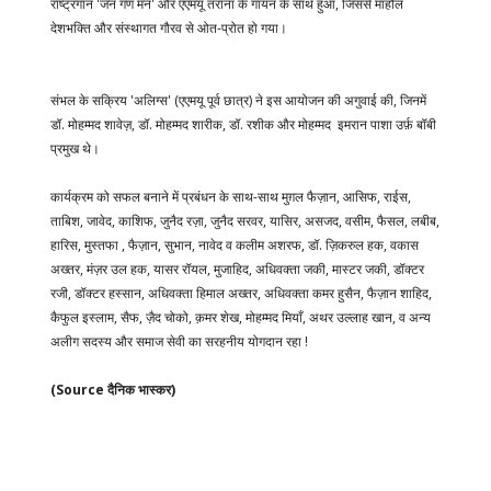
राष्ट्रगान 'जन गण मन' और एएमयू तराना के गायन के साथ हुआ, जिससे माहौल
देशभक्ति और संस्थागत गौरव से ओत-प्रोत हो गया।
संभल के सक्रिय 'अलिग्स' (एएमयू पूर्व छात्र) ने इस आयोजन की अगुवाई की, जिनमें
डॉ. मोहम्मद शावेज़, डॉ. मोहम्मद शारीक, डॉ. रशीक और मोहम्मद इमरान पाशा उर्फ़ बॉबी
प्रमुख थे।
कार्यक्रम को सफल बनाने में प्रबंधन के साथ-साथ मुग़ल फैज़ान, आसिफ, राईस,
ताबिश, जावेद, काशिफ, जुनैद रज़ा, जुनैद सरवर, यासिर, असजद, वसीम, फैसल, लबीब,
हारिस, मुस्तफा , फैज़ान, सुभान, नावेद व कलीम अशरफ, डॉ. ज़िकरुल हक, वकास
अख्तर, मंज़र उल हक, यासर रॉयल, मुजाहिद, अधिवक्ता जकी, मास्टर जकी, डॉक्टर
रजी, डॉक्टर हस्सान, अधिवक्ता हिमाल अख्तर, अधिवक्ता कमर हुसैन, फैज़ान शाहिद,
कैफुल इस्लाम, सैफ, ज़ैद चोको, क़मर शेख, मोहम्मद मियाँ, अथर उल्लाह खान, व अन्य
अलीग सदस्य और समाज सेवी का सरहनीय योगदान रहा !
(Source दैनिक भास्कर)