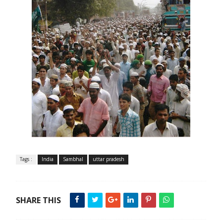
Tags :
India
Sambhal
uttar pradesh
SHARE THIS