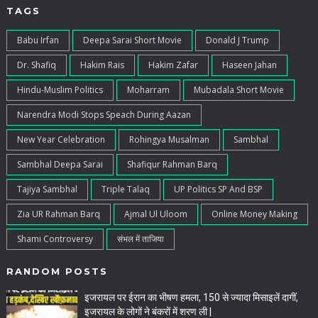
TAGS
Babu Irfan
Deepa Sarai Short Movie
Donald J Trump
Dr. Shafiq
Hakim Rais
Hakim Zafar
Haseen Jahan
Hindu-Muslim Politics
Moharram
Mubadala Short Movie
Narendra Modi Stops Speach During Aazan
New Year Celebration
Rohingya Musalman
Sambhal
Sambhal Deepa Sarai
Shafiqur Rahman Barq
Tajiya Sambhal
Triple Talaq
UP Politics SP And BSP
Zia UR Rahman Barq
Ajmal Ul Uloom
Online Money Making
Shami Controversy
संभल में ताजिया
RANDOM POSTS
इजरायल पर ईरान का भीषण हमला, 150 से ज्यादा मिसाइलें दागीं,
इजरायल के लोगों ने बंकरों में शरण ली |