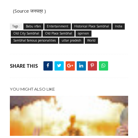
(Source जनपत्र )
Tags :
Babu irfan
Entertainment
Historical Place Sambhal
India
Old City Sambhal
Old Place Sambhal
opinion
Sambhal famous personalities
uttar pradesh
World
SHARE THIS
YOU MIGHT ALSO LIKE