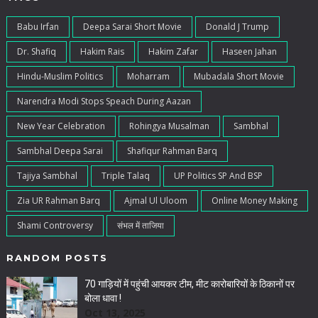
Babu Irfan
Deepa Sarai Short Movie
Donald J Trump
Dr. Shafiq
Hakim Rais
Hakim Zafar
Haseen Jahan
Hindu-Muslim Politics
Moharram
Mubadala Short Movie
Narendra Modi Stops Speach During Aazan
New Year Celebration
Rohingya Musalman
Sambhal
Sambhal Deepa Sarai
Shafiqur Rahman Barq
Tajiya Sambhal
Triple Talaq
UP Politics SP And BSP
Zia UR Rahman Barq
Ajmal Ul Uloom
Online Money Making
Shami Controversy
संभल में ताजिया
RANDOM POSTS
70 गाड़ियों में पहुंची आयकर टीम, मीट कारोबारियों के ठिकानों पर
बोला धावा !
Oct 13, 2025