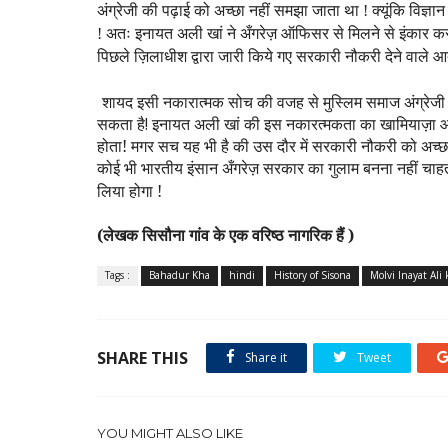
अंग्रेजी की पढ़ाई को अच्छा नहीं समझा जाता था ! क्यूंकि विज
! अतः इनायत अली खां ने अँगरेज़ ऑफिसर से मिलने से इंकार
पिछले ज़िलाधीश द्वारा जारी किये गए सरकारी नौकरी देने वाले
शायद
इसी
नकारात्मक
सोच
की
वजह
से
मुस्लिम
समाज
अंग्रेजी
सकता
है
!
इनायत
अली
खां
की
इस
नकारत्मकता
का
खामियाज़ा
आ
होता! मगर सच यह भी है की उस दौर में सरकारी नौकरी को अच्छा
कोई भी भारतीय इंसान अँगरेज़ सरकार का गुलाम बनना नहीं चाह
लिया होगा !
(लेखक सिसौना गांव के एक वरिष्ठ नागरिक हैं )
Tags :
Bahadur Kha
hindi
History of Sisona
Molvi Inayat Ali
SHARE THIS
Share it
Tweet
YOU MIGHT ALSO LIKE