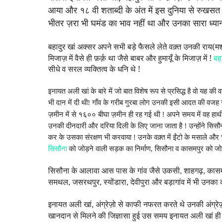
आया और १८ वी शताब्दी के अंत में इस दुनिया से रुखसत
भीतर ज़रा भी घमंड का भाव नहीं था और उनका सारा ध्य
बहादुर
अक्सर अपने सभी बड़े फैसले लेते वक़्त उनकी राय(मश
खां
मिजाज़
में
वैसे
ही
फ़र्क़
था
जैसे
बाबर
और
हुमायूँ
के
मिजाज़
में !
बहा
सीधे व सरल व्यक्तित्व के धनि थे !
इनायत अली
के बारे में जो बात विशेष रूप से प्रसिद्ध है वो यह 
खां
भी दान में दी
थी
! गाँव के गरीब गुरबा लोग उनकी इसी आदत की वजह स
ज़मीन में से १६०० बीघा ज़मीन ही रह गई थी ! अपने समय में वह हा
उनकी दीनदारी और दरिया दिली के लिए जाना जाता है ! उन्होंने सिसौ
कर के उसका संरक्षण भी करवाया ! उनके वक़्त में ईंटो के मसाले और 
सिसौना
को जोड़ने वाली सड़क का निर्माण,
सिसौना
व
कासमपुर
को जोड़
सिसौना के आलावा आस पास के गांव जैसे उकसी, शाहगढ़, कासमपु
समथल, जसरथपुर, स्योंडारा, देवीपुरा और बड़ागांव में भी उनका
इनायत अली खां, अंग्रेज़ो से काफी नफरत करते थे उनकी अंग्र
खानदान से मिलने की जिज्ञासा हुई उस समय इनायत अली खां ही गाँ