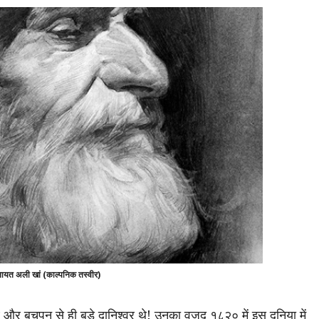
ायत अली खां (काल्पनिक तस्वीर)
और बचपन से ही बड़े दानिश्वर थे! उनका वजूद १८२० में इस दुनिया में