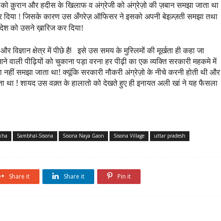
्ञान को क़ुरान और हदीस के खिलाफ व अंग्रेजी को अंग्रेज़ो की ज़बान समझा जाता था
 कर दिया ! जिसके कारण उस अँगरेज़ ऑफिसर ने इसको अपनी बेइज़्ज़ती समझा तथा
 आदेश को उसने ख़ारिज कर दिया!
और
विज्ञान
क्षेत्र
में
पीछे
है
!
इसे
उस
समय
के
मुस्लिमों
की
मूर्खता
ही
कहा
जा
ने
वाली
पीढ़ियों
को
चुकाना
पड़ा
वरना
हर
पीढ़ी
का
एक
व्यक्ति
सरकारी
महकमे
में
 नहीं समझा जाता था! क्यूंकि सरकारी नौकरी अंग्रेज़ो के नीचे करनी होती थी और
ता था ! शायद उस वक़्त के हालातो को देखते हुए ही इनायत अली
ने यह फैसला
खां
 kha
Sambhal-Sisona
Sisona Naya Gaon
Sisona Village
uttar pradesh
Share it
Share it
Pin it