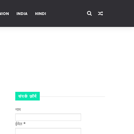
NION
INDIA
HINDI
ENTERTAINMENT
संपर्क फ़ॉर्म
नाम
ईमेल
*