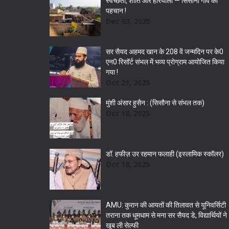
स्वच्छता, शांति और हरियाली — सिसौना गांव की
पहचान !
Dec 03, 2025
सर सैयद अहमद खान के 208 वें जन्मदिन पर के0
एन0 रिसॉर्ट संभल में भव्य प्रोग्राम आयोजित किया
गया !
Oct 21, 2025
मुंशी अंसार हुसैन : (सिसौना से संभल तक)
Oct 18, 2025
डॉ. हफीज़ उर रहमान फलाही (इस्लामिक स्कॉलर)
Oct 18, 2025
AMU: कुरान की आयतों की तिलावत से यूनिवर्सिटी
तराना तक धूमधाम से मना सर सैयद डे, विद्यार्थियों ने
खूब ली सेल्फी