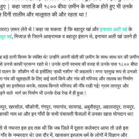
 हुए | कहा जाता है की १८०० बीघा ज़मीन के मालिक होते हुए भी उनके
ान दिनी तालीम और मालूमात की और रहता था !
वरा) ज़रूर लेते थे ! कहा
जा
सकता
है कि बहादुर खां और
इनायत अली खां
के
दुर खां
, मिजाज़ से जितने आक्रामक व बहादुर इंसान थे, इनायत अली खां उतने ही
की वह बड़े दानी किस्म के व्यक्ति थे! उन्होंने अपनी खेती की ज़मीन के साथ-साथ घर की ज़मीन
े उनसे काफी प्रसन्न रहते थे
! उनके दानी स्वभाव की वजह से उनके पास १८०० बीघा
थी पालन के शौकीन भी थे इसीलिए 'हाथी नशीन' भी कहलाये ! मगर प्रमुख रूप से उनको
ना गांव की खुशहाली के लिए कई कार्य किये और गांव की मस्जिद
और
तालाब का निर्माण
चूने का इस्तेमाल करके,
तालाब किनारे मस्जिद की नींव रखी गई!
ग्राम तारापुर और
ने वाले मार्ग का निर्माण
भी उनके देख रेख में ही हुआ !
र, खरसोल, चौकोनी, गंगपुर, नयागांव, सायगढ, अबुसैदपुर, अहलादपुर, रायपुर,
 काफी नाम था और इन गाँवों के सभी पंचायती फैसलों में उनका खास योगदान था!
ेज़ो से नफरत इस हद तक थी कि जब ज़िले में दूसरा कलेक्टर आया तो उसे इस
व के नम्बरदार थे! उस दौर में, खासकर इस्लाम धर्म के लोगों में विज्ञान और