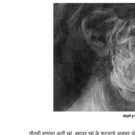
मौलवी इन
मौलवी इनायत अली खां, बहादुर खां के फ़रज़न्दे अकबर थे 