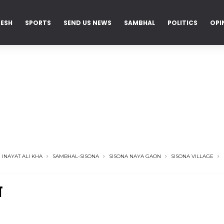
DESH
SPORTS
SEND US NEWS
SAMBHAL
POLITICS
OPI
 INAYAT ALI KHA
SAMBHAL-SISONA
SISONA NAYA GAON
SISONA VILLAGE
ा