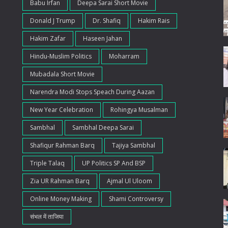
Babu Irfan
Deepa Sarai Short Movie
Donald J Trump
Dr. Shafiq
Hakim Rais
Hakim Zafar
Haseen Jahan
Hindu-Muslim Politics
Moharram
Mubadala Short Movie
Narendra Modi Stops Speach During Aazan
New Year Celebration
Rohingya Musalman
Sambhal
Sambhal Deepa Sarai
Shafiqur Rahman Barq
Tajiya Sambhal
Triple Talaq
UP Politics SP And BSP
Zia UR Rahman Barq
Ajmal Ul Uloom
Online Money Making
Shami Controversy
संभल में ताजिया