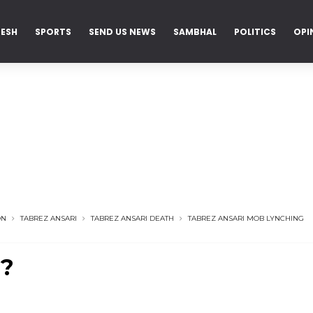
DESH
SPORTS
SEND US NEWS
SAMBHAL
POLITICS
OPI
ON
TABREZ ANSARI
TABREZ ANSARI DEATH
TABREZ ANSARI MOB LYNCHING
 ?