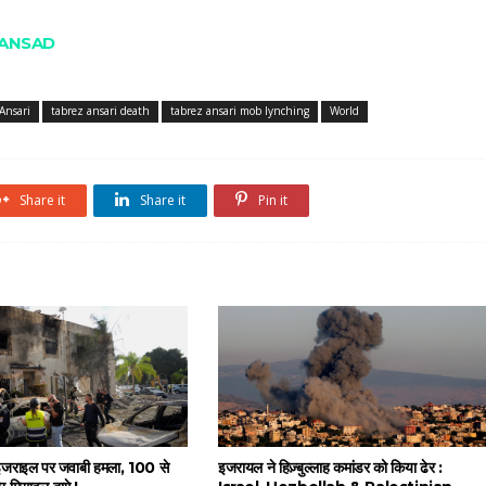
SANSAD
Ansari
tabrez ansari death
tabrez ansari mob lynching
World
Share it
Share it
Pin it
 इजराइल पर जवाबी हमला, 100 से
इजरायल ने हिज़्बुल्लाह कमांडर को किया ढेर :