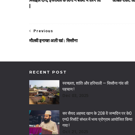
मिसाइलें दागीं, इजरायल के लोगों ने बंकरों में शरण ली
अधिक रॉकेट और
|
Previous
मौलवी इनायत अली खां : सिसौना
RECENT POST
स्वच्छता, शांति और हरियाली — सिसौना गांव की
पहचान !
Dec 03, 2025
सर सैयद अहमद खान के 208 वें जन्मदिन पर के0
एन0 रिसॉर्ट संभल में भव्य प्रोग्राम आयोजित किया
गया !
Oct 21, 2025