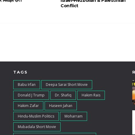
 मिसाइल दागे !
Israel–Hezbollah & Palestinian
Conflict
TAGS
Babu Irfan
Deepa Sarai Short Movie
Donald J Trump
Dr. Shafiq
Hakim Rais
Hakim Zafar
Haseen Jahan
Hindu-Muslim Politics
Moharram
Mubadala Short Movie