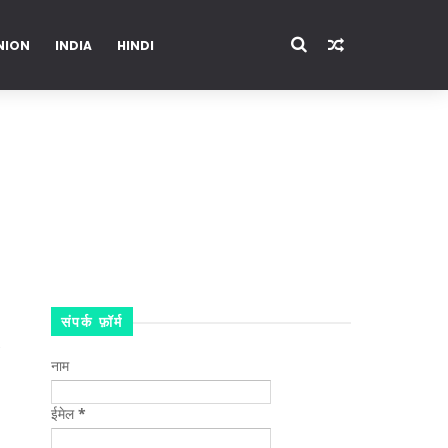
NION
INDIA
HINDI
ENTERTAINMENT
संपर्क फ़ॉर्म
नाम
ईमेल
*