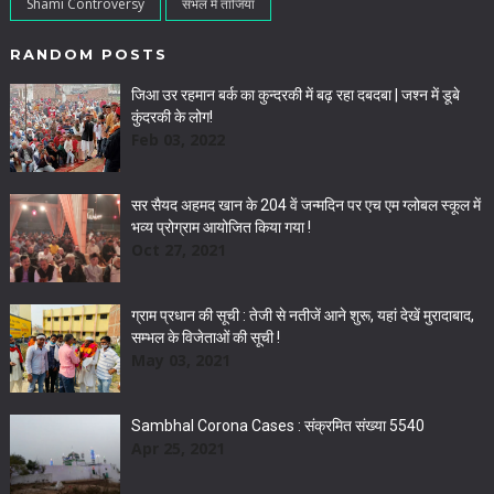
Shami Controversy
संभल में ताजिया
RANDOM POSTS
जिआ उर रहमान बर्क का कुन्दरकी में बढ़ रहा दबदबा | जश्न में डूबे
कुंदरकी के लोग!
Feb 03, 2022
सर सैयद अहमद खान के 204 वें जन्मदिन पर एच एम ग्लोबल स्कूल में
भव्य प्रोग्राम आयोजित किया गया !
Oct 27, 2021
ग्राम प्रधान की सूची : तेजी से नतीजें आने शुरू, यहां देखें मुरादाबाद,
सम्‍भल के व‍िजेताओं की सूची !
May 03, 2021
Sambhal Corona Cases : संक्रमित संख्या 5540
Apr 25, 2021