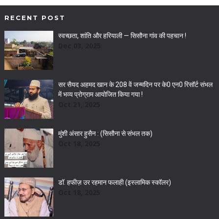
RECENT POST
स्वच्छता, शांति और हरियाली — सिसौना गांव की पहचान !
Dec 03, 2025
सर सैयद अहमद खान के 208 वें जन्मदिन पर के0 एन0 रिसॉर्ट संभल
में भव्य प्रोग्राम आयोजित किया गया !
Oct 21, 2025
मुंशी अंसार हुसैन : (सिसौना से संभल तक)
Oct 18, 2025
डॉ. हफीज़ उर रहमान फलाही (इस्लामिक स्कॉलर)
Oct 18, 2025