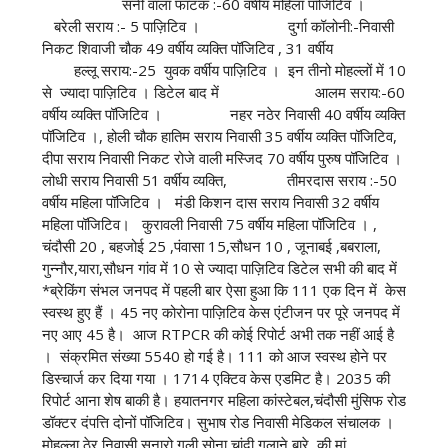
सनी वाला फाटक :-60 वर्षीय महिला पॉजिटिव ।
बरेली सराय :- 5 पाज़िटिव । दुर्गा कॉलोनी:-निवासी
निकट शिवाजी चौक 49 वर्षीय व्यक्ति पॉजिटिव , 31 वर्षीय
हल्लू सराय:-25 युवक वर्षीय पाज़िटिव । इन तीनो मोहल्लों में 10
से ज्यादा पाज़िटिव । डिटेल बाद में आलम सराय:-60
वर्षीय व्यक्ति पॉजिटिव । नहर नठेर निवासी 40 वर्षीय व्यक्ति
पॉजिटिव ।, होली चौक हातिम सराय निवासी 35 वर्षीय व्यक्ति पॉजिटिव,
दीपा सराय निवासी निकट रोजे वाली मस्जिद 70 वर्षीय पुरुष पॉजिटिव ।
लोधी सराय निवासी 51 वर्षीय व्यक्ति, तीमरदास सराय :-50
वर्षीय महिला पॉजिटिव । मंडी किशन दास सराय निवासी 32 वर्षीय
महिला पॉजिटिव। कुरावली निवासी 75 वर्षीय महिला पॉजिटिव । ,
चंदौसी 20 , बहजोई 25 ,पंवासा 15,सौधन 10 , जूनाबई ,बबराला,
गुन्नौर,यारा,सौधन गांव में 10 से ज्यादा पाज़िटिव डिटेल सभी की बाद में
*ब्रेकिंग संभल जनपद में पहली बार ऐसा हुआ कि 111 एक दिन में केस
स्वस्थ हुए हैं । 45 नए कोरोना पाज़िटिव केस एंटीजन पर पूरे जनपद में
नए आए 45 है। आज RTPCR की कोई रिपोर्ट अभी तक नहीं आई है
। संक्रमित संख्या 5540 हो गई है। 111 को आज स्वस्थ होने पर
डिस्चार्ज कर दिया गया । 1714 एक्टिव केस एडमिट है। 2035 की
रिपोर्ट आना शेष बाकी है। हयातनगर महिला कांस्टेबल,चंदौसी मुंसिफ रोड
डॉक्टर दंपत्ति दोनों पॉजिटिव। सुभाष रोड निवासी मेडिकल संचालक ।
मोहल्ला ठेर निवासी सुनारो गली सोना चांदी गलाने बारे की मां