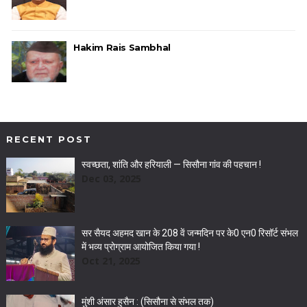
Hakim Rais Sambhal
RECENT POST
स्वच्छता, शांति और हरियाली — सिसौना गांव की पहचान !
Dec 03, 2025
सर सैयद अहमद खान के 208 वें जन्मदिन पर के0 एन0 रिसॉर्ट संभल
में भव्य प्रोग्राम आयोजित किया गया !
Oct 21, 2025
मुंशी अंसार हुसैन : (सिसौना से संभल तक)