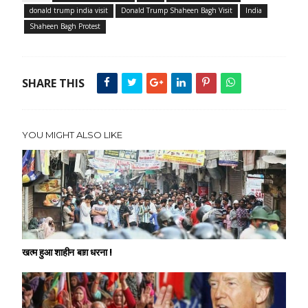
donald trump india visit
Donald Trump Shaheen Bagh Visit
India
Shaheen Bagh Protest
SHARE THIS
YOU MIGHT ALSO LIKE
खत्म हुआ शाहीन बाग़ धरना !