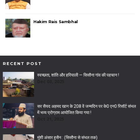
Hakim Rais Sambhal
RECENT POST
स्वच्छता, शांति और हरियाली — सिसौना गांव की पहचान !
Dec 03, 2025
सर सैयद अहमद खान के 208 वें जन्मदिन पर के0 एन0 रिसॉर्ट संभल
में भव्य प्रोग्राम आयोजित किया गया !
Oct 21, 2025
मुंशी अंसार हुसैन : (सिसौना से संभल तक)