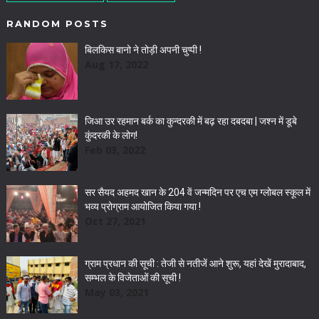
RANDOM POSTS
बिलकिस बानो ने तोड़ी अपनी चुप्पी !
Aug 17, 2022
जिआ उर रहमान बर्क का कुन्दरकी में बढ़ रहा दबदबा | जश्न में डूबे
कुंदरकी के लोग!
Feb 03, 2022
सर सैयद अहमद खान के 204 वें जन्मदिन पर एच एम ग्लोबल स्कूल में
भव्य प्रोग्राम आयोजित किया गया !
Oct 27, 2021
ग्राम प्रधान की सूची : तेजी से नतीजें आने शुरू, यहां देखें मुरादाबाद,
सम्‍भल के व‍िजेताओं की सूची !
May 03, 2021