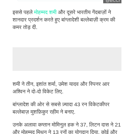
@BCCI
इ
इससे पहले
मोहम्मद शमी
और दूसरे भारतीय गेंदबाज़ों ने
मे
शानदार प्रदर्शन करते हुए बांग्लादेशी बल्लेबाज़ी क्रम की
ज
कॉ
कमर तोड़ दी.
पी
रा
इ
ट
@
B
n
C
u
C
l
शमी ने तीन, इशांत शर्मा, उमेश यादव और स्पिनर आर
I
l
अश्विन ने दो-दो विकेट लिए.
.
बांग्लादेश की ओर से सबसे ज़्यादा 43 रन विकेटकीपर
बल्लेबाज़ मुशफ़िकुर रहीम ने बनाए.
उनके अलावा कप्तान मोमिनुल हक ने 37, लिटन दास ने 21
और मोहम्मद मिथुन ने 13 रनों का योगदान दिया. कोई और