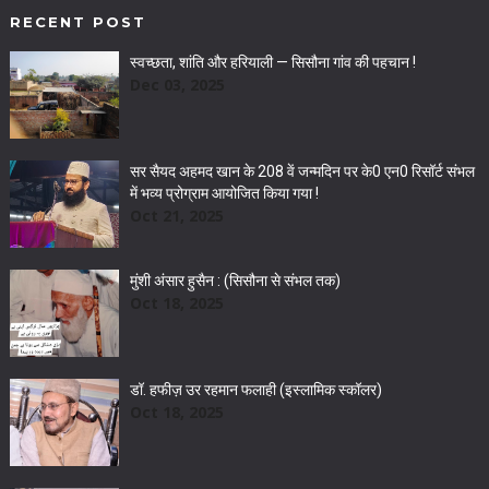
RECENT POST
स्वच्छता, शांति और हरियाली — सिसौना गांव की पहचान !
Dec 03, 2025
सर सैयद अहमद खान के 208 वें जन्मदिन पर के0 एन0 रिसॉर्ट संभल
में भव्य प्रोग्राम आयोजित किया गया !
Oct 21, 2025
मुंशी अंसार हुसैन : (सिसौना से संभल तक)
Oct 18, 2025
डॉ. हफीज़ उर रहमान फलाही (इस्लामिक स्कॉलर)
Oct 18, 2025