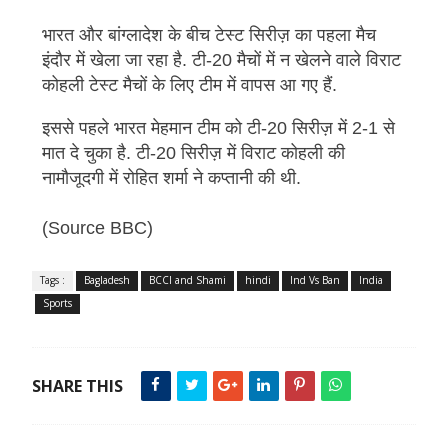
ट
@
भारत और बांग्लादेश के बीच टेस्ट सिरीज़ का पहला मैच
b
इंदौर में खेला जा रहा है. टी-20 मैचों में न खेलने वाले विराट
h
कोहली टेस्ट मैचों के लिए टीम में वापस आ गए हैं.
o
g
इससे पहले भारत मेहमान टीम को टी-20 सिरीज़ में 2-1 से
l
मात दे चुका है. टी-20 सिरीज़ में विराट कोहली की
e
नामौजूदगी में रोहित शर्मा ने कप्तानी की थी.
h
a
(Source BBC)
r
s
h
Tags :
Bagladesh
BCCI and Shami
hindi
Ind Vs Ban
India
a
Sports
SHARE THIS